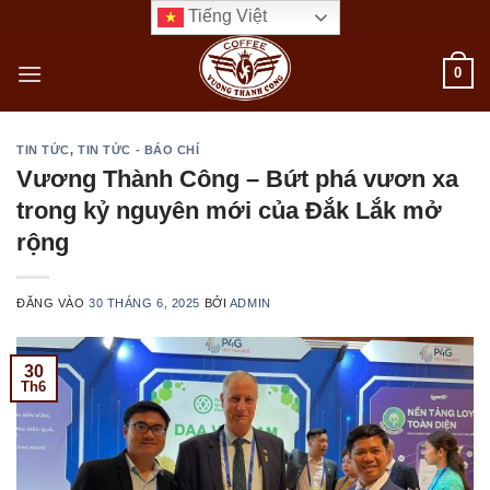
Bỏ
Tiếng Việt
qua
nội
0
dung
TIN TỨC
,
TIN TỨC - BÁO CHÍ
Vương Thành Công – Bứt phá vươn xa
trong kỷ nguyên mới của Đắk Lắk mở
rộng
ĐĂNG VÀO
30 THÁNG 6, 2025
BỞI
ADMIN
30
Th6