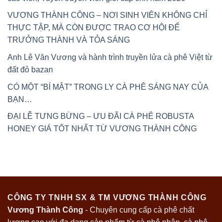
VƯƠNG THÀNH CÔNG – NƠI SINH VIÊN KHÔNG CHỈ
THỰC TẬP, MÀ CÒN ĐƯỢC TRAO CƠ HỘI ĐỂ
TRƯỞNG THÀNH VÀ TỎA SÁNG
Anh Lê Văn Vương và hành trình truyền lửa cà phê Việt từ
đất đỏ bazan
CÓ MỘT “BÍ MẬT” TRONG LY CÀ PHÊ SÁNG NAY CỦA
BẠN…
ĐẠI LỄ TƯNG BỪNG – ƯU ĐÃI CÀ PHÊ ROBUSTA
HONEY GIÁ TỐT NHẤT TỪ VƯƠNG THÀNH CÔNG
CÔNG TY TNHH SX & TM VƯƠNG THÀNH CÔNG
Vương Thành Công
- Chuyên cung cấp cà phê chất