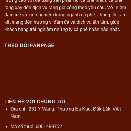
lượng cao với đa dạng sản phẩm từ cà phê nhân, cà phê
rang xay đến dịch vụ rang gia công theo yêu cầu. Với niềm
đam mê và kinh nghiệm trong ngành cà phê, chúng tôi cam
kết mang đến hương vị đậm đà và dịch vụ tận tâm, giúp
khách hàng trải nghiệm những ly cà phê hoàn hảo nhất.
THEO DÕI FANPAGE
LIÊN HỆ VỚI CHÚNG TÔI
Địa chỉ : 231 Y Wang, Phường Ea Kao, Đắk Lắk, Việt
Nam
Mã số thuế: 6001499752