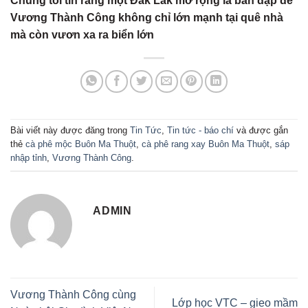
Chúng tôi tin rằng một Đắk Lắk mở rộng là bàn đạp để
Vương Thành Công không chỉ lớn mạnh tại quê nhà
mà còn vươn xa ra biển lớn
Bài viết này được đăng trong
Tin Tức
,
Tin tức - báo chí
và được gắn
thẻ
cà phê mộc Buôn Ma Thuột
,
cà phê rang xay Buôn Ma Thuột
,
sáp
nhập tỉnh
,
Vương Thành Công
.
ADMIN
Vương Thành Công cùng
Lớp học VTC – gieo mầm