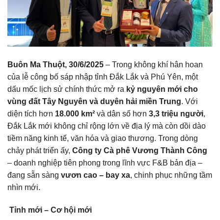
Buôn Ma Thuột, 30/6/2025
– Trong không khí hân hoan
của lễ công bố sáp nhập tỉnh Đắk Lắk và Phú Yên, một
dấu mốc lịch sử chính thức mở ra
kỷ nguyên mới cho
vùng đất Tây Nguyên và duyên hải miền Trung
. Với
diện tích hơn
18.000 km²
và dân số hơn
3,3 triệu người
,
Đắk Lắk mới không chỉ rộng lớn về địa lý mà còn dồi dào
tiềm năng kinh tế, văn hóa và giao thương. Trong dòng
chảy phát triển ấy,
Công ty Cà phê Vương Thành Công
– doanh nghiệp tiên phong trong lĩnh vực F&B bản địa –
đang sẵn sàng
vươn cao – bay xa
, chinh phục những tầm
nhìn mới.
Tỉnh mới – Cơ hội mới