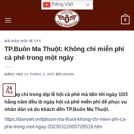
Bỏ
Tiếng Việt
qua
nội
0
dung
BÀI BÁO MỚI VỀ VTC
TP.Buôn Ma Thuột: Không chỉ miễn phí
cà phê trong một ngày
ĐĂNG VÀO
24 THÁNG 3, 2023
BỞI
ADMIN
24
Th3
Không chỉ trong dịp lễ hội cà phê mà tiến tới ngày 10/3
hằng năm đều là ngày hội cà phê miễn phí để phục vụ
nhân dân và du khách đến TP.Buôn Ma Thuột.
https://danviet.vn/tpbuon-ma-thuot-khong-chi-mien-phi-ca-
phe-trong-mot-ngay-20230312005726516.htm