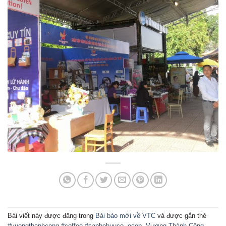
Bài viết này được đăng trong
Bài báo mới về VTC
và được gắn thẻ
#vuongthanhcong #coffee #caphehuuco
,
ocop
,
Vương Thành Công
.