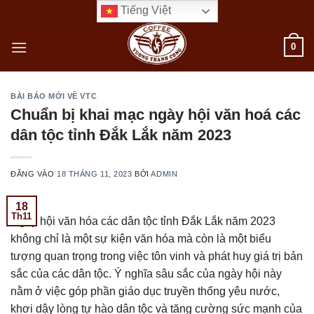
Bỏ
Tiếng Việt
qua
nội
0
dung
BÀI BÁO MỚI VỀ VTC
Chuẩn bị khai mạc ngày hội văn hoá các
dân tộc tỉnh Đắk Lắk năm 2023
ĐĂNG VÀO
18 THÁNG 11, 2023
BỞI
ADMIN
18
Th11
Ngày hội văn hóa các dân tộc tỉnh Đắk Lắk năm 2023
không chỉ là một sự kiện văn hóa mà còn là một biểu
tượng quan trọng trong việc tôn vinh và phát huy giá trị bản
sắc của các dân tộc. Ý nghĩa sâu sắc của ngày hội này
nằm ở việc góp phần giáo dục truyền thống yêu nước,
khơi dậy lòng tự hào dân tộc và tăng cường sức mạnh của