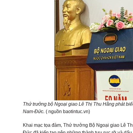
Thứ trưởng bộ Ngoại giao Lê Thị Thu Hằng phát biểu
Nam-Đức.
( nguồn baotintuc.vn)
Khai mạc tọa đàm, Thứ trưởng Bộ Ngoại giao Lê Thị
Đức đã kiến tạo nên những thành tựu rực rỡ và dấu ấ