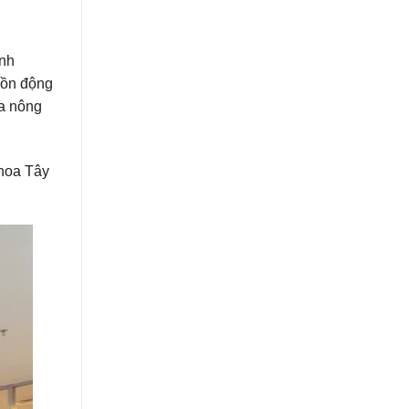
anh
uồn động
ủa nông
hoa Tây
.