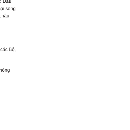
: Dấu
mại song
 châu
 các Bộ,
Phòng