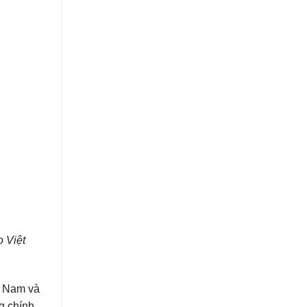
o Việt
t Nam và
g chính