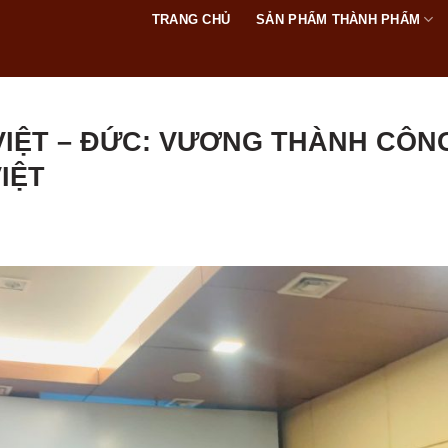
TRANG CHỦ
SẢN PHẨM THÀNH PHẨM
VIỆT – ĐỨC: VƯƠNG THÀNH CÔN
IỆT