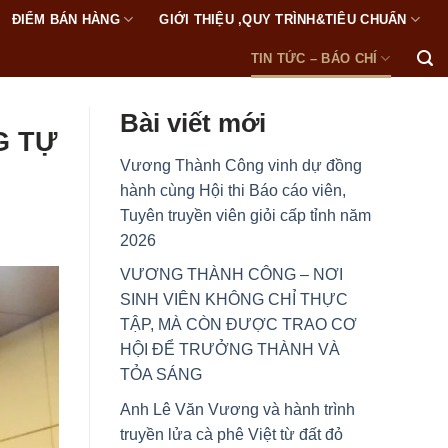
ĐIỂM BÁN HÀNG
GIỚI THIỆU ,QUY TRÌNH&TIÊU CHUẨN
TIN TỨC – BÁO CHÍ
Bài viết mới
G TỰ
Vương Thành Công vinh dự đồng
hành cùng Hội thi Báo cáo viên,
Tuyên truyền viên giỏi cấp tỉnh năm
2026
VƯƠNG THÀNH CÔNG – NƠI
SINH VIÊN KHÔNG CHỈ THỰC
TẬP, MÀ CÒN ĐƯỢC TRAO CƠ
HỘI ĐỂ TRƯỞNG THÀNH VÀ
TỎA SÁNG
Anh Lê Văn Vương và hành trình
truyền lửa cà phê Việt từ đất đỏ