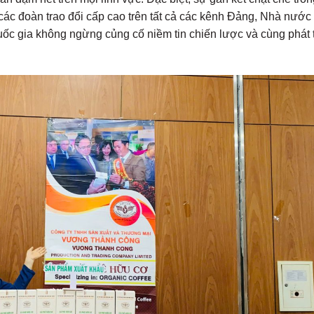
n các đoàn trao đổi cấp cao trên tất cả các kênh Đảng, Nhà nước
uốc gia không ngừng củng cố niềm tin chiến lược và cùng phát 