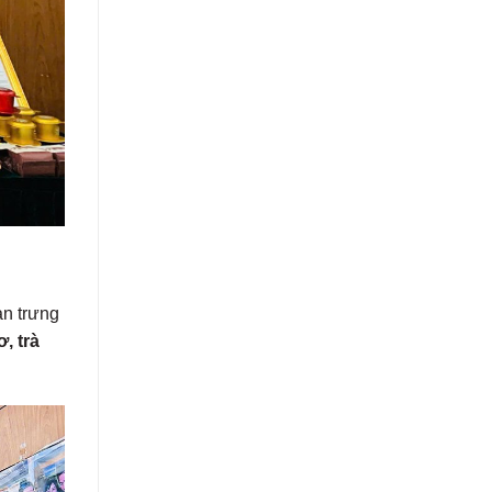
an trưng
, trà