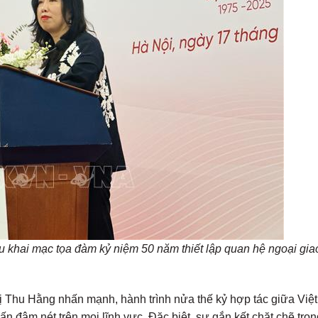
 khai mạc tọa đàm kỷ niệm 50 năm thiết lập quan hệ ngoại gia
 Thu Hằng nhấn mạnh, hành trình nửa thế kỷ hợp tác giữa Việ
n đậm nét trên mọi lĩnh vực. Đặc biệt, sự gắn kết chặt chẽ tron