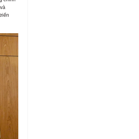
 và
triển