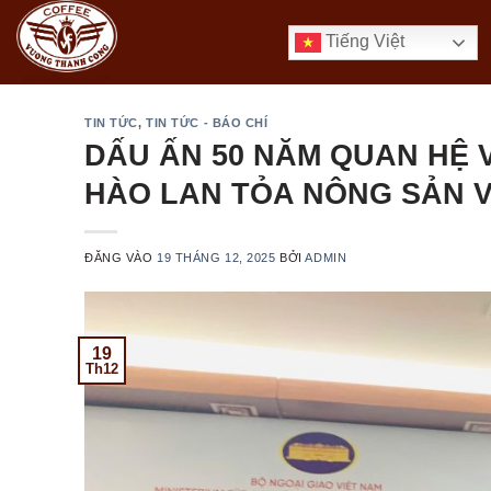
Bỏ
qua
Tiếng Việt
nội
dung
TIN TỨC
,
TIN TỨC - BÁO CHÍ
DẤU ẤN 50 NĂM QUAN HỆ 
HÀO LAN TỎA NÔNG SẢN V
ĐĂNG VÀO
19 THÁNG 12, 2025
BỞI
ADMIN
19
Th12