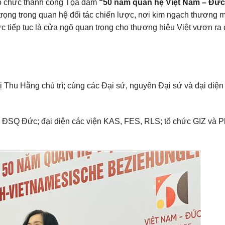
 tổ chức thành công Tọa đàm
“50 năm quan hệ Việt Nam – Đức
trọng trong quan hệ đối tác chiến lược, nơi kim ngạch thương 
 tiếp tục là cửa ngõ quan trọng cho thương hiệu Việt vươn ra
Thu Hằng chủ trì; cùng các Đại sứ, nguyên Đại sứ và đại diện
ộ ĐSQ Đức; đại diện các viện KAS, FES, RLS; tổ chức GIZ và 