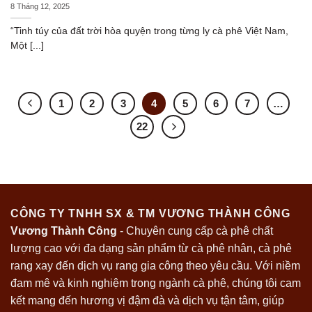
8 Tháng 12, 2025
“Tinh túy của đất trời hòa quyện trong từng ly cà phê Việt Nam,
Một [...]
1
2
3
4
5
6
7
…
22
CÔNG TY TNHH SX & TM VƯƠNG THÀNH CÔNG
Vương Thành Công
- Chuyên cung cấp cà phê chất
lượng cao với đa dạng sản phẩm từ cà phê nhân, cà phê
rang xay đến dịch vụ rang gia công theo yêu cầu. Với niềm
đam mê và kinh nghiệm trong ngành cà phê, chúng tôi cam
kết mang đến hương vị đậm đà và dịch vụ tận tâm, giúp