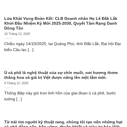
Lửa Khát Vọng Đoàn Kết: CLB Doanh nhân Họ Lê Đắk Lắk
Khởi Đầu Nhiệm Kỳ Mới 2025-2030, Quyết Tâm Rạng Danh
Dòng Tộc
16 Tháng 12, 2025
Chiều ngày 14/10/2025, tại Quảng Phú, tỉnh Đắk Lắk, Đại hội Đại
biểu Câu lạc [...]
Ủ cà phê là nghệ thuật của sự chín muồi, nơi hương thơm
thăng hoa và giá trị Việt được nâng lên một tầm mới.
8 Tháng 12, 2025
Thông điệp này gói trọn linh hồn của giai đoạn ủ cà phê, bước
tưởng [...]
Từ trái tim người kỹ thuật rang, chúng tôi tạo nên những hạt
cà phê đẳng cấp, bền vững, thuần khiết và giàu tự hào Việt.