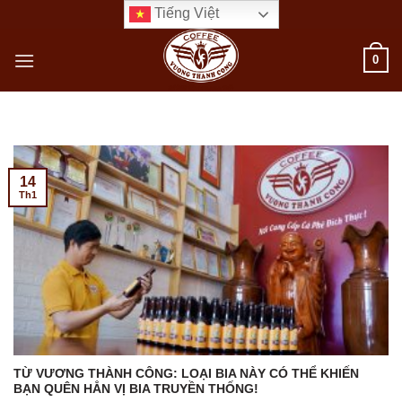
Bỏ
Tiếng Việt
qua
nội
0
dung
14
Th1
TỪ VƯƠNG THÀNH CÔNG: LOẠI BIA NÀY CÓ THỂ KHIẾN
BẠN QUÊN HẲN VỊ BIA TRUYỀN THỐNG!