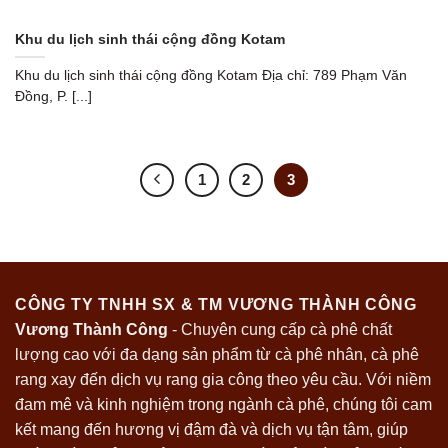
Khu du lịch sinh thái cộng đồng Kotam
Khu du lịch sinh thái cộng đồng Kotam Địa chỉ: 789 Phạm Văn
Đồng, P. [...]
1
2
3
CÔNG TY TNHH SX & TM VƯƠNG THÀNH CÔNG
Vương Thành Công
- Chuyên cung cấp cà phê chất
lượng cao với đa dạng sản phẩm từ cà phê nhân, cà phê
rang xay đến dịch vụ rang gia công theo yêu cầu. Với niềm
đam mê và kinh nghiệm trong ngành cà phê, chúng tôi cam
kết mang đến hương vị đậm đà và dịch vụ tận tâm, giúp