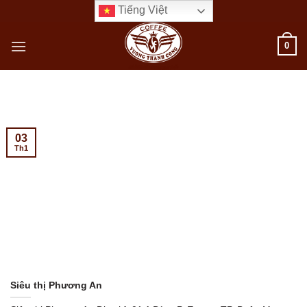
Bỏ
Tiếng Việt
qua
nội
0
dung
03
Th1
Siêu thị Phương An