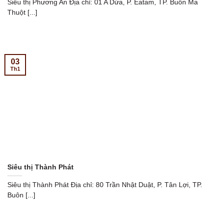
Siêu thị Phương An Địa chỉ: 01 A Dừa, P. Eatam, TP. Buôn Ma
Thuột [...]
03
Th1
Siêu thị Thành Phát
Siêu thị Thành Phát Địa chỉ: 80 Trần Nhật Duật, P. Tân Lợi, TP.
Buôn [...]